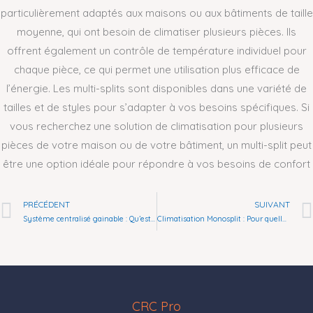
particulièrement adaptés aux maisons ou aux bâtiments de taille
moyenne, qui ont besoin de climatiser plusieurs pièces. Ils
offrent également un contrôle de température individuel pour
chaque pièce, ce qui permet une utilisation plus efficace de
l’énergie. Les multi-splits sont disponibles dans une variété de
tailles et de styles pour s’adapter à vos besoins spécifiques. Si
vous recherchez une solution de climatisation pour plusieurs
pièces de votre maison ou de votre bâtiment, un multi-split peut
être une option idéale pour répondre à vos besoins de confort
Prev
PRÉCÉDENT
SUIVANT
Système centralisé gainable : Qu’est ce que c’est ?
Climatisation Monosplit : Pour quelle surface ?
CRC Pro