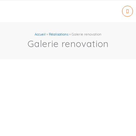
Aller
au
contenu
Accueil
»
Réalisations
»
Galerie renovation
Galerie renovation