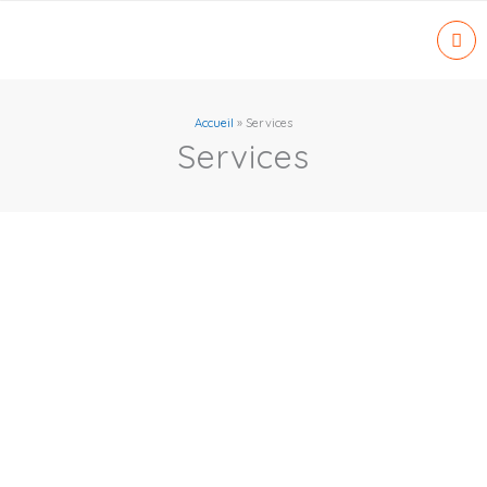
Aller
au
contenu
Accueil
»
Services
Services